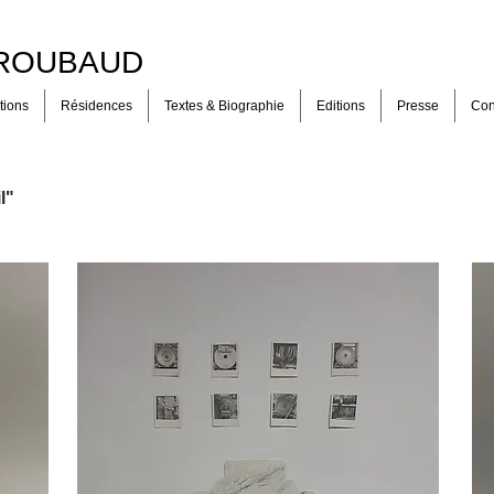
e ROUBAUD
tions
Résidences
Textes & Biographie
Editions
Presse
Con
l"